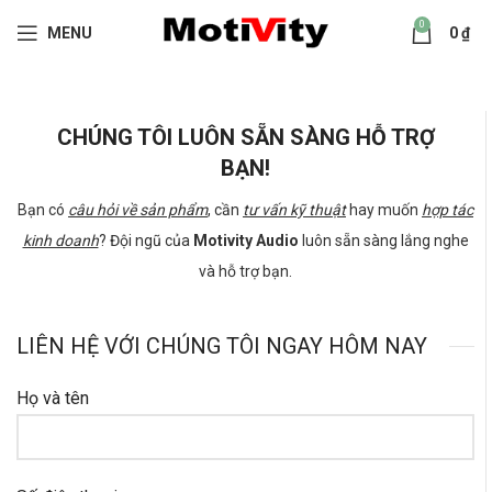
0
MENU
0
₫
CHÚNG TÔI LUÔN SẴN SÀNG HỖ TRỢ
BẠN!
Bạn có
câu hỏi về sản phẩm
, cần
tư vấn kỹ thuật
hay muốn
hợp tác
kinh doanh
? Đội ngũ của
Motivity Audio
luôn sẵn sàng lắng nghe
và hỗ trợ bạn.
LIÊN HỆ VỚI CHÚNG TÔI NGAY HÔM NAY
Họ và tên